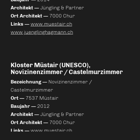
Architekt —
Jüngling & Partner
Ort Architekt —
7000 Chur
Links —
www.muestair.ch
www.juenglinghagmann.ch
Kloster Müstair (UNESCO),
Novizinenzimmer / Castelmurzimmer
Bezeichnung —
Novizinenzimmer /
Castelmurzimmer
Ort —
7537 Müstair
Baujahr —
2012
Architekt —
Jüngling & Partner
Ort Architekt —
7000 Chur
Links —
www.muestair.ch
www.juenglinghagmann.ch